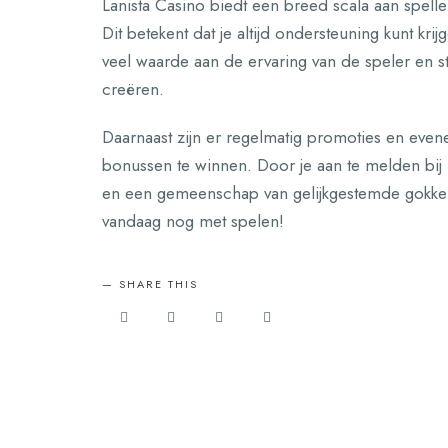
Lanista Casino biedt een breed scala aan spelle
Dit betekent dat je altijd ondersteuning kunt k
veel waarde aan de ervaring van de speler en s
creëren.
Daarnaast zijn er regelmatig promoties en even
bonussen te winnen. Door je aan te melden bij 
en een gemeenschap van gelijkgestemde gokkers
vandaag nog met spelen!
SHARE THIS