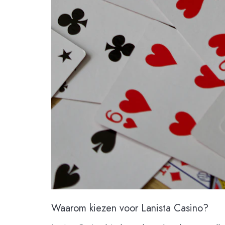
Waarom kiezen voor Lanista Casino?