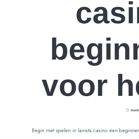
casi
begin
voor h
MAR
Begin met spelen in lanista casino een beginne