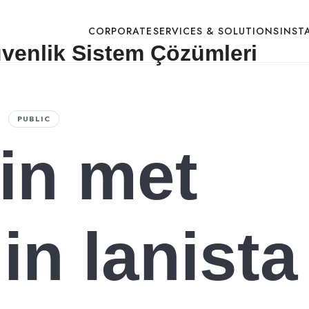
enlik Sistem Çözümleri
CORPORATE
SERVICES & SOLUTIONS
INST
PUBLIC
in met
in lanista