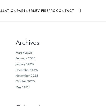
ALLATION
PARTNERS
EV FIREPRO
CONTACT
Archives
March 2026
February 2026
January 2026
December 2025
November 2025
October 2025
May 2023