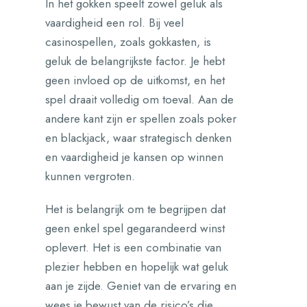
In het gokken speelt zowel geluk als
vaardigheid een rol. Bij veel
casinospellen, zoals gokkasten, is
geluk de belangrijkste factor. Je hebt
geen invloed op de uitkomst, en het
spel draait volledig om toeval. Aan de
andere kant zijn er spellen zoals poker
en blackjack, waar strategisch denken
en vaardigheid je kansen op winnen
kunnen vergroten.
Het is belangrijk om te begrijpen dat
geen enkel spel gegarandeerd winst
oplevert. Het is een combinatie van
plezier hebben en hopelijk wat geluk
aan je zijde. Geniet van de ervaring en
wees je bewust van de risico’s die