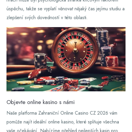
úspěchu, takže se vyplatí věnovat nějaký čas jejímu studiu a
zlepšení svých dovedností v této oblasti.
Objevte online kasino s námi
Naše platforma Zahraniční Online Casino CZ 2026 vám
pomůže najít ideální online kasino, které splňuje všechna
vaše očekávání. Nabízíme přehled nejlepších kasin pro