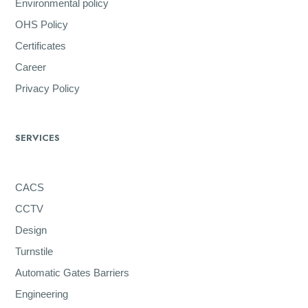
Environmental policy
OHS Policy
Certificates
Career
Privacy Policy
SERVICES
CACS
CCTV
Design
Turnstile
Automatic Gates Barriers
Engineering