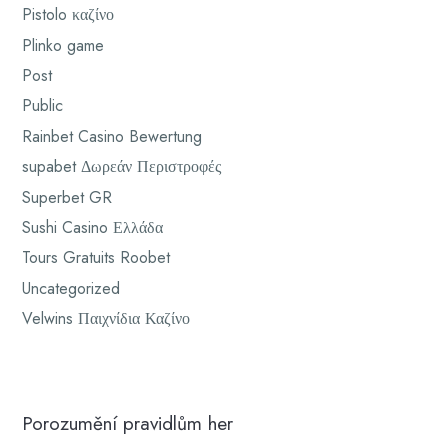
Pistolo καζίνο
Plinko game
Post
Public
Rainbet Casino Bewertung
supabet Δωρεάν Περιστροφές
Superbet GR
Sushi Casino Ελλάδα
Tours Gratuits Roobet
Uncategorized
Velwins Παιχνίδια Καζίνο
Porozumění pravidlům her