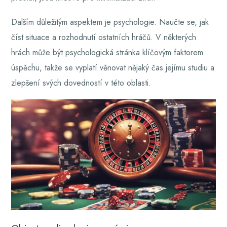
Dalším důležitým aspektem je psychologie. Naučte se, jak
číst situace a rozhodnutí ostatních hráčů. V některých
hrách může být psychologická stránka klíčovým faktorem
úspěchu, takže se vyplatí věnovat nějaký čas jejímu studiu a
zlepšení svých dovedností v této oblasti.