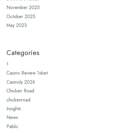
November 2025
October 2025
May 2023
Categories
1
Casino Review 1xbet
Casinoly 2026
Chicken Road
chickenroad
Insights
News
Pablic