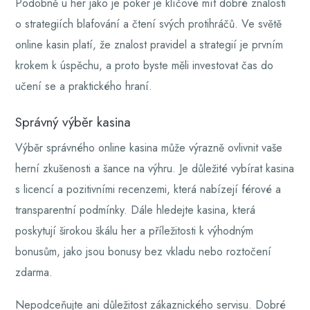
Podobně u her jako je poker je klíčové mít dobré znalosti
o strategiích blafování a čtení svých protihráčů. Ve světě
online kasin platí, že znalost pravidel a strategií je prvním
krokem k úspěchu, a proto byste měli investovat čas do
učení se a praktického hraní.
Správný výběr kasina
Výběr správného online kasina může výrazně ovlivnit vaše
herní zkušenosti a šance na výhru. Je důležité vybírat kasina
s licencí a pozitivními recenzemi, která nabízejí férové a
transparentní podmínky. Dále hledejte kasina, která
poskytují širokou škálu her a příležitosti k výhodným
bonusům, jako jsou bonusy bez vkladu nebo roztočení
zdarma.
Nepodceňujte ani důležitost zákaznického servisu. Dobré