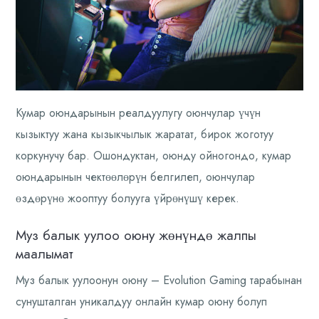
Кумар оюндарынын реалдуулугу оюнчулар үчүн
кызыктуу жана кызыкчылык жаратат, бирок жоготуу
коркунучу бар. Ошондуктан, оюнду ойногондо, кумар
оюндарынын чектөөлөрүн белгилеп, оюнчулар
өздөрүнө жооптуу болууга үйрөнүшү керек.
Муз балык уулоо оюну жөнүндө жалпы
маалымат
Муз балык уулоонун оюну – Evolution Gaming тарабынан
сунушталган уникалдуу онлайн кумар оюну болуп