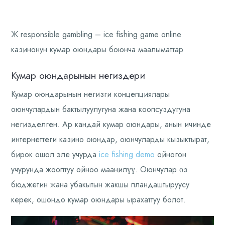
Ж responsible gambling – ice fishing game online
казинонун кумар оюндары боюнча маалыматтар
Кумар оюндарынын негиздери
Кумар оюндарынын негизги концепциялары
оюнчулардын бактылуулугуна жана коопсуздугуна
негизделген. Ар кандай кумар оюндары, анын ичинде
интернеттеги казино оюндар, оюнчуларды кызыктырат,
бирок ошол эле учурда
ice fishing demo
ойногон
учурунда жооптуу ойноо маанилүү. Оюнчулар өз
бюджетин жана убакытын жакшы пландаштыруусу
керек, ошондо кумар оюндары ырахаттуу болот.