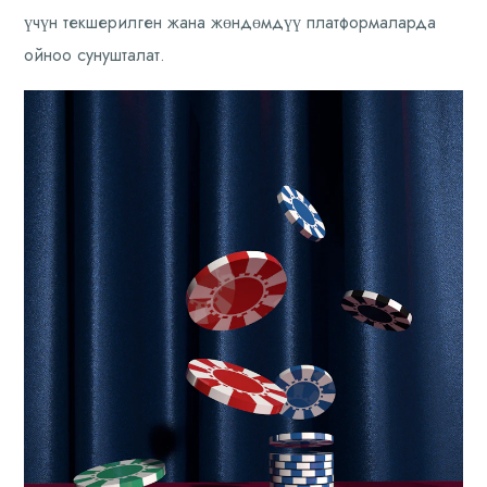
үчүн текшерилген жана жөндөмдүү платформаларда
ойноо сунушталат.