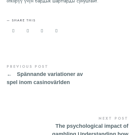
өткөрүү үчүн бардык шарттарды сунуштайт.
SHARE THIS
PREVIOUS POST
←
Spännande variationer av
spel inom casinovärlden
NEXT POST
The psychological impact of
gambling Understanding how