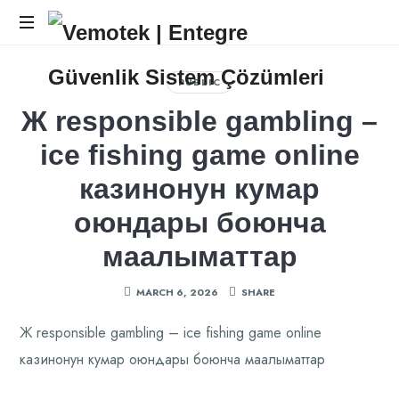
Vemotek
Vemotek
|
|
PUBLIC
Entegre
Entegre
Ж responsible gambling –
Güvenlik
Sistem
ice fishing game online
Güvenlik
Çözümleri
казинонун кумар
Sistem
оюндары боюнча
Çözümleri
маалыматтар
MARCH 6, 2026
SHARE
Ж responsible gambling – ice fishing game online
казинонун кумар оюндары боюнча маалыматтар