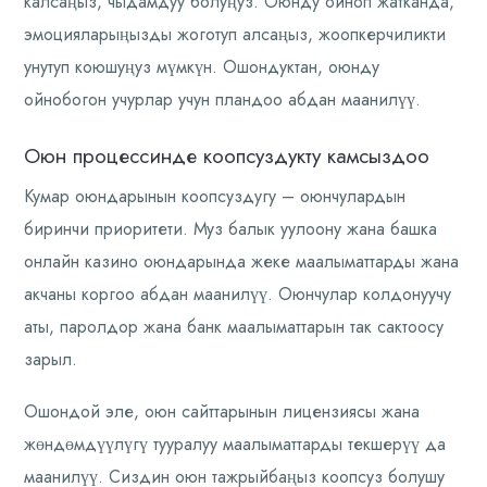
калсаңыз, чыдамдуу болуңуз. Оюнду ойноп жатканда,
эмоцияларыңызды жоготуп алсаңыз, жоопкерчиликти
унутуп коюшуңуз мүмкүн. Ошондуктан, оюнду
ойнобогон учурлар учун пландоо абдан маанилүү.
Оюн процессинде коопсуздукту камсыздоо
Кумар оюндарынын коопсуздугу – оюнчулардын
биринчи приоритети. Муз балык уулоону жана башка
онлайн казино оюндарында жеке маалыматтарды жана
акчаны коргоо абдан маанилүү. Оюнчулар колдонуучу
аты, паролдор жана банк маалыматтарын так сактоосу
зарыл.
Ошондой эле, оюн сайттарынын лицензиясы жана
жөндөмдүүлүгү тууралуу маалыматтарды текшерүү да
маанилүү. Сиздин оюн тажрыйбаңыз коопсуз болушу