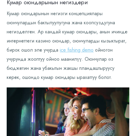
Кумар оюндарынын негиздери
Кумар оюндарынын негизги концепциялары
оюнчулардын бактылуулугуна жана коопсуздугуна
негизделген. Ар кандай кумар оюндары, анын ичинде
интернеттеги казино оюндар, оюнчуларды кызыктырат,
бирок ошол эле учурда
ice fishing demo
ойногон
учурунда жооптуу ойноо маанилүү. Оюнчулар өз
бюджетин жана убакытын жакшы пландаштыруусу
керек, ошондо кумар оюндары ырахаттуу болот.