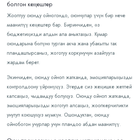
болгон кеңештер
Жооптуу оюнду ойногондо, оюнчулар үчүн бир нече
маанилүү кеңештер бар. Биринчиден, өз
бюджетиңизди алдын ала аныктаңыз. Кумар
оюндарына бөлүнө турган акча жана убакытты так
пландаштырсаныз, жоготуу коркунучун азайтууга
жардам берет.
Экинчиден, оюнду ойноп жатканда, эмоцияларыңызды
контролдоону үйрөнүңүз. Эгерде сиз жеңишке жетпей
калсаңыз, чыдамдуу болуңуз. Оюнду ойноп жатканда,
эмоцияларыңызды жоготуп алсаңыз, жоопкерчиликти
унутуп коюшуңуз мүмкүн. Ошондуктан, оюнду
ойнобогон учурлар учун пландоо абдан маанилүү.