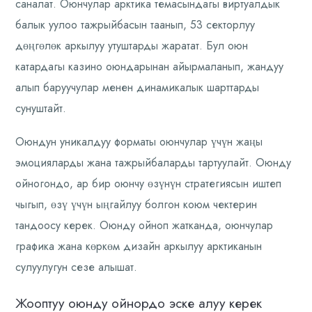
саналат. Оюнчулар арктика темасындагы виртуалдык
балык уулоо тажрыйбасын таанып, 53 секторлуу
дөңгөлөк аркылуу утуштарды жаратат. Бул оюн
катардагы казино оюндарынан айырмаланып, жандуу
алып баруучулар менен динамикалык шарттарды
сунуштайт.
Оюндун уникалдуу форматы оюнчулар үчүн жаңы
эмоцияларды жана тажрыйбаларды тартуулайт. Оюнду
ойногондо, ар бир оюнчу өзүнүн стратегиясын иштеп
чыгып, өзү үчүн ыңгайлуу болгон коюм чектерин
тандоосу керек. Оюнду ойноп жатканда, оюнчулар
графика жана көркөм дизайн аркылуу арктиканын
сулуулугун сезе алышат.
Жооптуу оюнду ойнордо эске алуу керек