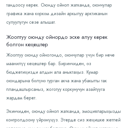
тандоосу керек. Оюнду ойноп жатканда, оюнчулар
графика жана көркөм дизайн аркылуу арктиканын
сулуулугун сезе алышат.
Жооптуу оюнду ойнордо эске алуу керек
болгон кеңештер
Жооптуу оюнду ойногондо, оюнчулар үчүн бир нече
маанилүү кеңештер бар. Биринчиден, өз
бюджетиңизди алдын ала аныктаңыз. Кумар
оюндарына бөлүнө турган акча жана убакытты так
пландаштырсаныз, жоготуу коркунучун азайтууга
жардам берет.
Экинчиден, оюнду ойноп жатканда, эмоцияларыңызды
контролдоону үйрөнүңүз. Эгерде сиз жеңишке жетпей