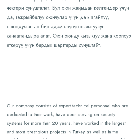
чектери сунушталат. Бул оюн жаңыдан келгендер үчүн
да, тажрыйбалуу оюнчулар үчүн да ыңгайлуу,
ошондуктан ар бир адам өзүнүн кызыгуусун
канааттандыра алат. Оюн оюнду кызыктуу жана коопсуз
өткөрүү үчүн бардык шарттарды сунуштайт.
Our company consists of expert technical personnel who are
dedicated to their work, have been serving on security
systems for more than 20 years, have worked in the largest
and most prestigious projects in Turkey as well as in the