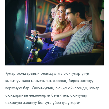
Кумар оюндарынын реалдуулугу оюнчулар үчүн
кызыктуу жана кызыкчылык жаратат, бирок жоготуу
коркунучу бар. Ошондуктан, оюнду ойногондо, кумар
оюндарынын чектөөлөрүн белгилеп, оюнчулар
өздөрүнө жооптуу болууга үйрөнүшү керек.