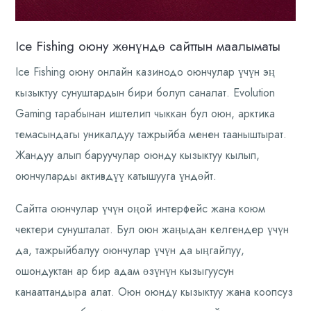
Ice Fishing оюну жөнүндө сайттын маалыматы
Ice Fishing оюну онлайн казинодо оюнчулар үчүн эң
кызыктуу сунуштардын бири болуп саналат. Evolution
Gaming тарабынан иштелип чыккан бул оюн, арктика
темасындагы уникалдуу тажрыйба менен тааныштырат.
Жандуу алып баруучулар оюнду кызыктуу кылып,
оюнчуларды активдүү катышууга үндөйт.
Сайтта оюнчулар үчүн оңой интерфейс жана коюм
чектери сунушталат. Бул оюн жаңыдан келгендер үчүн
да, тажрыйбалуу оюнчулар үчүн да ыңгайлуу,
ошондуктан ар бир адам өзүнүн кызыгуусун
канааттандыра алат. Оюн оюнду кызыктуу жана коопсуз