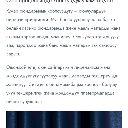
Оюн процессинде коопсуздукту камсыздоо
Кумар оюндарынын коопсуздугу – оюнчулардын
биринчи приоритети. Муз балык уулоону жана башка
онлайн казино оюндарында жеке маалыматтарды жана
акчаны коргоо абдан маанилүү. Оюнчулар колдонуучу
аты, паролдор жана банк маалыматтарын так сактоосу
зарыл.
Ошондой эле, оюн сайттарынын лицензиясы жана
жөндөмдүүлүгү тууралуу маалыматтарды текшерүү да
маанилүү. Сиздин оюн тажрыйбаңыз коопсуз болушу
үчүн текшерилген жана жөндөмдүү платформаларда
ойноо сунушталат.