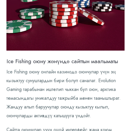
Ice Fishing оюну жөнүндө сайттын маалыматы
Ice Fishing оюну онлайн казинодо оюнчулар үчүн эң
кызыктуу сунуштардын бири болуп саналат. Evolution
Gaming тарабынан иштелип чыккан бул оюн, арктика
темасындагы уникалдуу тажрыйба менен тааныштырат.
Жандуу алып баруучулар оюнду кызыктуу кылып,
оюнчуларды активдүү катышууга үндөйт.
Сайтта оюнчулар үчүн оңой интерфейс жана коюм