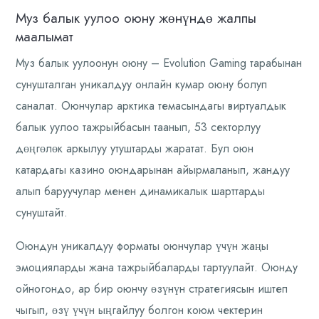
Муз балык уулоо оюну жөнүндө жалпы
маалымат
Муз балык уулоонун оюну – Evolution Gaming тарабынан
сунушталган уникалдуу онлайн кумар оюну болуп
саналат. Оюнчулар арктика темасындагы виртуалдык
балык уулоо тажрыйбасын таанып, 53 секторлуу
дөңгөлөк аркылуу утуштарды жаратат. Бул оюн
катардагы казино оюндарынан айырмаланып, жандуу
алып баруучулар менен динамикалык шарттарды
сунуштайт.
Оюндун уникалдуу форматы оюнчулар үчүн жаңы
эмоцияларды жана тажрыйбаларды тартуулайт. Оюнду
ойногондо, ар бир оюнчу өзүнүн стратегиясын иштеп
чыгып, өзү үчүн ыңгайлуу болгон коюм чектерин